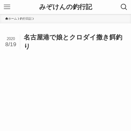
みぞけんの釣行記
ホーム
釣行日記
名古屋港で娘とクロダイ撒き餌釣
2020
8/19
り