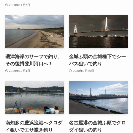
2020年11月5日
磯津海岸のサーフで釣り、
金城ふ頭の金城橋下でシー
その後揖斐川河口へ！
バス狙いで釣り
2020年10月4日
2020年9月30日
南知多の豊浜漁港へクロダ
名古屋港の金城ふ頭でクロ
イ狙いでエサ撒き釣り
ダイ狙いの釣り