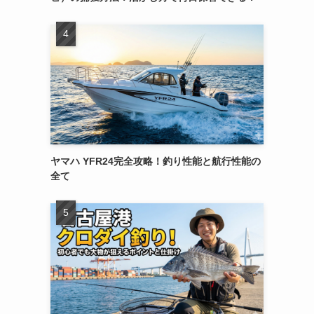
ヤマハ YFR24完全攻略！釣り性能と航行性能の
全て