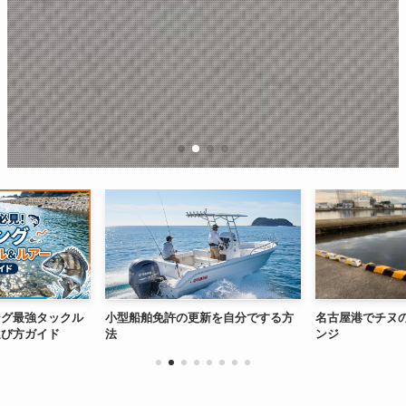
ング最強タックル
小型船舶免許の更新を自分でする方
名古屋港でチヌ
選び方ガイド
法
ンジ